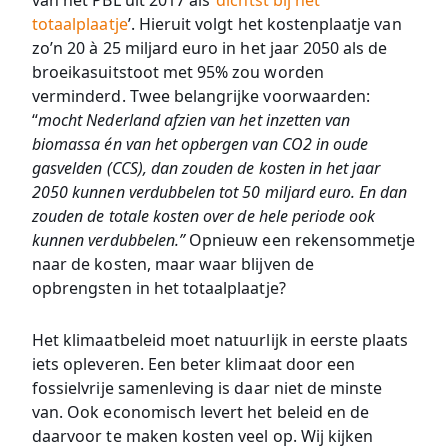
van het PBL uit 2017 als ‘
dichtst bij het
totaalplaatje
’. Hieruit volgt het kostenplaatje van
zo’n 20 à 25 miljard euro in het jaar 2050 als de
broeikasuitstoot met 95% zou worden
verminderd. Twee belangrijke voorwaarden:
“
mocht Nederland afzien van het inzetten van
biomassa én van het opbergen van CO2 in oude
gasvelden (CCS), dan zouden de kosten in het jaar
2050 kunnen verdubbelen tot 50 miljard euro. En dan
zouden de totale kosten over de hele periode ook
kunnen verdubbelen.”
Opnieuw een rekensommetje
naar de kosten, maar waar blijven de
opbrengsten in het totaalplaatje?
Het klimaatbeleid moet natuurlijk in eerste plaats
iets opleveren. Een beter klimaat door een
fossielvrije samenleving is daar niet de minste
van. Ook economisch levert het beleid en de
daarvoor te maken kosten veel op. Wij kijken