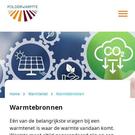
Over ons
Warmtenet
Aansluiten
Nieuws
FAQ
Home
Warmtenet
Warmtebronnen
Contact
Warmtebronnen
Eén van de belangrijkste vragen bij een
warmtenet is waar de warmte vandaan komt.