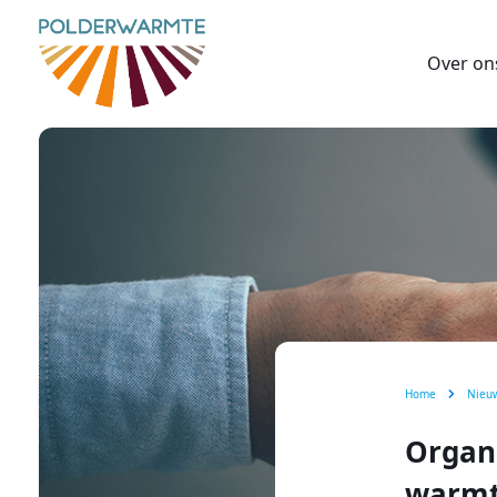
Over on
Home
Nieu
Organi
warmt