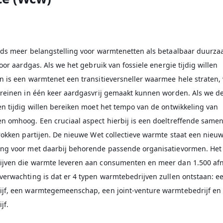
|
eds meer belangstelling voor warmtenetten als betaalbaar duurz
voor aardgas. Als we het gebruik van fossiele energie tijdig willen
n is een warmtenet een transitieversneller waarmee hele straten,
rreinen in één keer aardgasvrij gemaakt kunnen worden. Als we d
n tijdig willen bereiken moet het tempo van de ontwikkeling van
n omhoog. Een cruciaal aspect hierbij is een doeltreffende same
rokken partijen. De nieuwe Wet collectieve warmte staat een nieu
ng voor met daarbij behorende passende organisatievormen. Het 
jven die warmte leveren aan consumenten en meer dan 1.500 af
verwachting is dat er 4 typen warmtebedrijven zullen ontstaan: e
jf, een warmtegemeenschap, een joint-venture warmtebedrijf en 
jf.