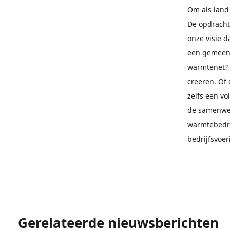
Om als land
De opdracht 
onze visie 
een gemeent
warmtenet? 
creëren. Of 
zelfs een vo
de samenwer
warmtebedrij
bedrijfsvoer
Gerelateerde nieuwsberichten