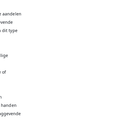
e aandelen
gevende
 dit type
lige
 of
n
e handen
laggevende