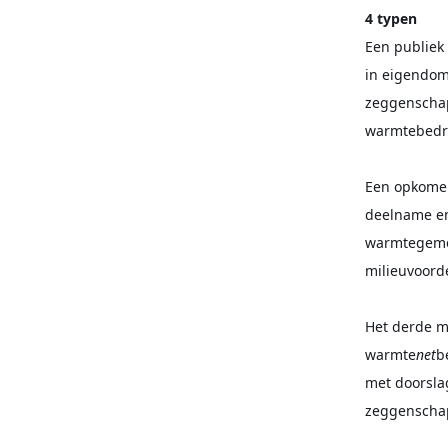
4 typen
Een publiek
in eigendom
zeggenschap
warmtebedri
Een opkomen
deelname en
warmtegemee
milieuvoord
Het derde m
warmte
net
b
met doorsla
zeggenschap