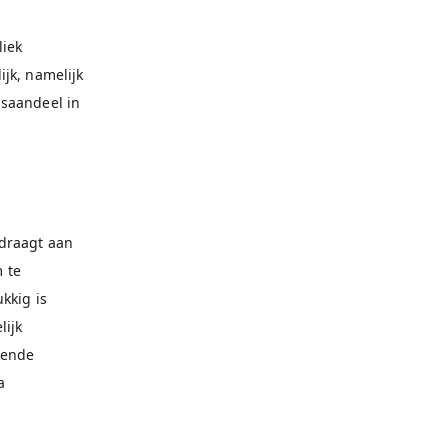
liek
jk, namelijk
dsaandeel in
jdraagt aan
m te
kkig is
lijk
kende
a