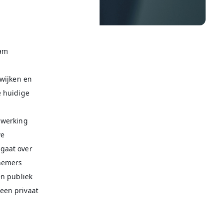
aam
 wijken en
e huidige
nwerking
we
gaat over
nemers
en publiek
een privaat