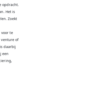
e opdracht.
an. Het is
len. Zoekt
n
 voor te
 venture of
is daarbij
j een
ciering,