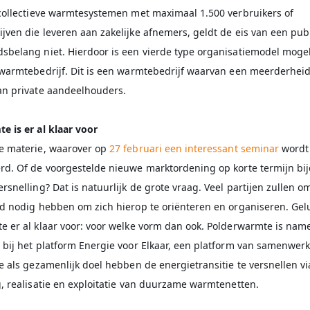
 collectieve warmtesystemen met maximaal 1.500 verbruikers of
ven die leveren aan zakelijke afnemers, geldt de eis van een pub
sbelang niet. Hierdoor is een vierde type organisatiemodel mogeli
 warmtebedrijf. Dit is een warmtebedrijf waarvan een meerderhei
an private aandeelhouders.
e is er al klaar voor
e materie, waarover op
27 februari een interessant seminar
wordt
rd. Of de voorgestelde nieuwe marktordening op korte termijn bi
rsnelling? Dat is natuurlijk de grote vraag. Veel partijen zullen o
jd nodig hebben om zich hierop te oriënteren en organiseren. Gelu
 er al klaar voor: voor welke vorm dan ook. Polderwarmte is name
 bij het platform Energie voor Elkaar, een platform van samenwer
e als gezamenlijk doel hebben de energietransitie te versnellen vi
, realisatie en exploitatie van duurzame warmtenetten.