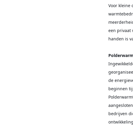
Voor kleine
warmtebedrij
meerderheid
een privaat
handen is v
Polderwarmt
Ingewikkeld
georganisee
de energieve
beginnen ti
Polderwarmte
aangesloten
bedrijven di
ontwikkeling