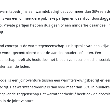
 warmtebedrijf is een warmtebedrijf dat voor meer dan 50% van d
 is van een of meerdere publieke partijen en daardoor doorslag
. Private partijen hebben dus geen of een minderheidsaandeel in
jf.
d concept is de warmtegemeenschap. Er is sprake van een vrijwil
 wordt gecontroleerd door de aandeelhouders of leden. Een
nschap heeft als hoofddoel het bieden van economische, sociale
elen aan de leden.
odel is een joint-venture tussen een warmte
levering
sbedrijf en ee
edrijf. Het warmtenetbedrijf is dan voor meer dan 50% in publiek
ggevende zeggenschap Het warmtenetbedrijf heeft ook de doors
 in de joint-venture.