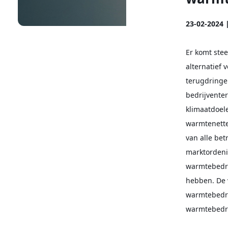
23-02-2024 
Er komt ste
alternatief 
terugdringe
bedrijvente
klimaatdoele
warmtenette
van alle bet
marktordeni
warmtebedri
hebben. De 
warmtebedri
warmtebedri