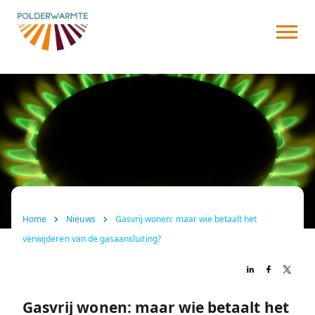
Over ons
Warmtenet
Aansluiten
Nieuws
FAQ
Home
Nieuws
Gasvrij wonen: maar wie betaalt het
Contact
verwijderen van de gasaansluiting?
Gasvrij wonen: maar wie betaalt het