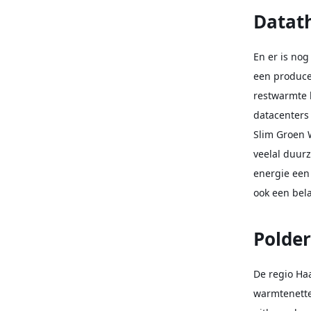
Datat
En er is nog
een produce
restwarmte 
datacenters
Slim Groen 
veelal duur
energie een
ook een bel
Polde
De regio Ha
warmtenette