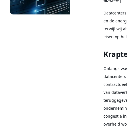
28-09-2022 |
Datacenters
en de energi
terwijl wij
eisen op het
Krapte
Onlangs was
datacenters 
contractueel
van dataverk
teruggegeve
onderneming
congestie in
overheid wo