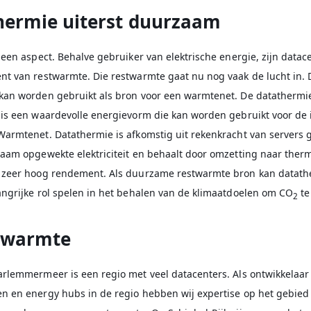
hermie uiterst duurzaam
 een aspect. Behalve gebruiker van elektrische energie, zijn datac
nt van restwarmte. Die restwarmte gaat nu nog vaak de lucht in. 
kan worden gebruikt als bron voor een warmtenet. De datathermie
 is een waardevolle energievorm die kan worden gebruikt voor de 
Warmtenet. Datathermie is afkomstig uit rekenkracht van servers 
zaam opgewekte elektriciteit en behaalt door omzetting naar ther
 zeer hoog rendement. Als duurzame restwarmte bron kan datat
angrijke rol spelen in het behalen van de klimaatdoelen om CO
te
2
rwarmte
arlemmermeer is een regio met veel datacenters. Als ontwikkelaar
n en energy hubs in de regio hebben wij expertise op het gebied