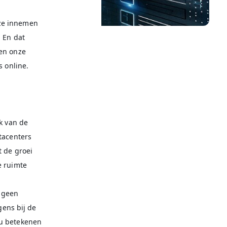
 ze innemen
. En dat
 en onze
s online.
k van de
tacenters
t de groei
e ruimte
 geen
gens bij de
ou betekenen