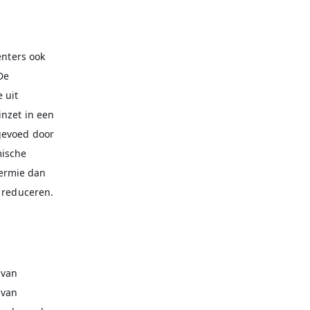
enters ook
De
 uit
inzet in een
gevoed door
mische
hermie dan
 reduceren.
 van
 van