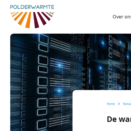
Over on
Home
Nieu
De wa