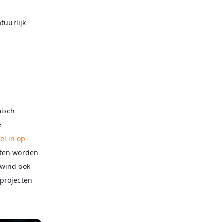
e
tuurlijk
misch
e
el in op
cten worden
 wind ook
 projecten