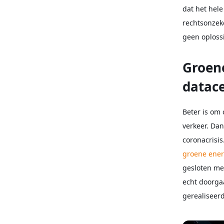
dat het hel
rechtsonzeke
geen oploss
Groene
datac
Beter is om
verkeer. Dan
coronacrisis
groene ener
gesloten me
echt doorga
gerealiseer